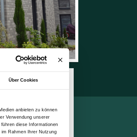
Über Cookies
Kontakt und
Reservierung
 Medien anbieten zu können
Apartments Rommerskirchen
hrer Verwendung unserer
Kurzzeitvermietung
 führen diese Informationen
Schillerstr. 1C + D
ie im Rahmen Ihrer Nutzung
41569
Rommerskirchen