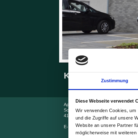
Kontakt
Zustimmung
Diese Webseite verwendet 
Apartments Rommerskirchen Kurzzeit
Schillerstrasse
1c+d
Wir verwenden Cookies, um I
41569
Rommerskirchen
und die Zugriffe auf unsere 
Website an unsere Partner fü
E-Mail:
kontakt@schiller-apart.de
möglicherweise mit weiteren